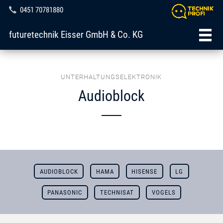
0451 70781880
futuretechnik Eisser GmbH & Co. KG
UNTERHALTUNGSELEKTRONIK
Audioblock
AUDIOBLOCK
HAMA
HISENSE
LG
PANASONIC
TECHNISAT
VOGELS