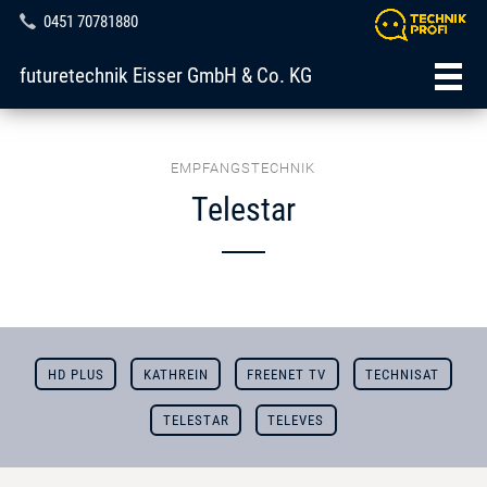
0451 70781880
futuretechnik Eisser GmbH & Co. KG
EMPFANGSTECHNIK
Telestar
HD PLUS
KATHREIN
FREENET TV
TECHNISAT
TELESTAR
TELEVES