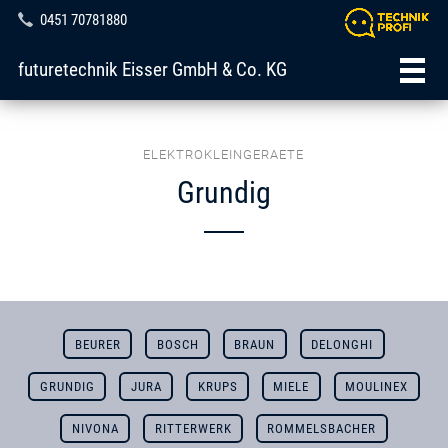
0451 70781880
futuretechnik Eisser GmbH & Co. KG
ELEKTROKLEINGERAETE
Grundig
BEURER
BOSCH
BRAUN
DELONGHI
GRUNDIG
JURA
KRUPS
MIELE
MOULINEX
NIVONA
RITTERWERK
ROMMELSBACHER