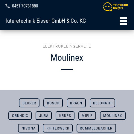
0451 70781880
futuretechnik Eisser GmbH & Co. KG
ELEKTROKLEINGERAETE
Moulinex
BEURER
BOSCH
BRAUN
DELONGHI
GRUNDIG
JURA
KRUPS
MIELE
MOULINEX
NIVONA
RITTERWERK
ROMMELSBACHER